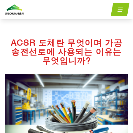
홈
menu.Blog
what-is-acsr-conductor-and-why-is-it-used-in-overhead-
/
/
transmission-lines
ACSR 도체란 무엇이며 가공
송전선로에 사용되는 이유는
무엇입니까?