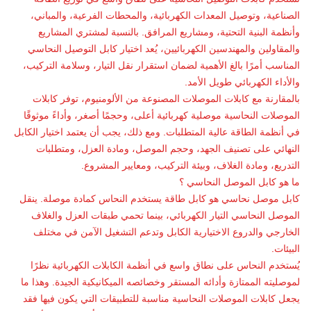
الصناعية، وتوصيل المعدات الكهربائية، والمحطات الفرعية، والمباني،
وأنظمة البنية التحتية، ومشاريع المرافق. بالنسبة لمشتري المشاريع
والمقاولين والمهندسين الكهربائيين، يُعد اختيار كابل التوصيل النحاسي
المناسب أمرًا بالغ الأهمية لضمان استقرار نقل التيار، وسلامة التركيب،
والأداء الكهربائي طويل الأمد.
بالمقارنة مع كابلات الموصلات المصنوعة من الألومنيوم، توفر كابلات
الموصلات النحاسية موصلية كهربائية أعلى، وحجمًا أصغر، وأداءً موثوقًا
في أنظمة الطاقة عالية المتطلبات. ومع ذلك، يجب أن يعتمد اختيار الكابل
النهائي على تصنيف الجهد، وحجم الموصل، ومادة العزل، ومتطلبات
التدريع، ومادة الغلاف، وبيئة التركيب، ومعايير المشروع.
ما هو
كابل الموصل النحاسي
؟
كابل موصل نحاسي هو كابل طاقة يستخدم النحاس كمادة موصلة. ينقل
الموصل النحاسي التيار الكهربائي، بينما تحمي طبقات العزل والغلاف
الخارجي والدروع الاختيارية الكابل وتدعم التشغيل الآمن في مختلف
البيئات.
يُستخدم النحاس على نطاق واسع في أنظمة الكابلات الكهربائية نظرًا
لموصليته الممتازة وأدائه المستقر وخصائصه الميكانيكية الجيدة. وهذا ما
يجعل كابلات الموصلات النحاسية مناسبة للتطبيقات التي يكون فيها فقد