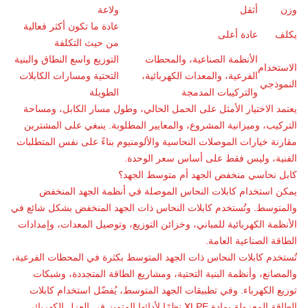
وزن
أثقل
ولاعة
عادة ما تكون أكثر فعالية
يكلف
عادة أعلى
من حيث التكلفة
الأنظمة الصناعية، والمحطات
التوزيع واسع النطاق والبنية
الاستخدام
الفرعية، والمعدات الكهربائية،
التحتية ومسارات الكابلات
النموذجي
والتركيبات المدمجة
الطويلة
يعتمد الاختيار الأمثل على الحمل الحالي، وطول مسار الكابل، ومساحة
التركيب، وميزانية المشروع، والمعايير المطلوبة. ينبغي على المشترين
مقارنة خيارات الموصلات النحاسية والألومنيوم بناءً على نفس المتطلبات
الفنية، وليس فقط على أساس سعر الوحدة.
كابل نحاسي منخفض الجهد أم متوسط الجهد؟
يمكن استخدام كابلات النحاس الموصلة في أنظمة الجهد المنخفض
والمتوسط. وتُستخدم كابلات النحاس ذات الجهد المنخفض بشكل شائع في
الأنظمة الكهربائية للمباني، وخزائن التوزيع، وتوصيل المعدات، وإمدادات
الطاقة الصناعية العامة.
تُستخدم كابلات النحاس ذات الجهد المتوسط بكثرة في المحطات الفرعية،
والمصانع، وأنظمة البنية التحتية، ومشاريع الطاقة المتجددة، وشبكات
توزيع الكهرباء. وفي تطبيقات الجهد المتوسط، يُفضّل استخدام كابلات
الطاقة المعزولة بمادة XLPE نظرًا لأدائها المتميز في العزل الكهربائي