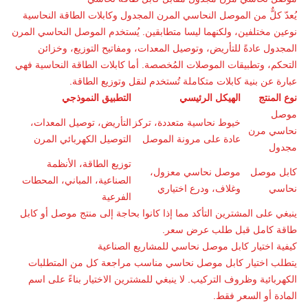
يُعدّ كلٌّ من الموصل النحاسي المرن المجدول وكابلات الطاقة النحاسية
نوعين مختلفين، ولكنهما ليسا متطابقين. يُستخدم الموصل النحاسي المرن
المجدول عادةً للتأريض، وتوصيل المعدات، ومفاتيح التوزيع، وخزائن
التحكم، وتطبيقات الموصلات المُخصصة. أما كابلات الطاقة النحاسية فهي
عبارة عن بنية كابلات متكاملة تُستخدم لنقل وتوزيع الطاقة.
نوع المنتج
الهيكل الرئيسي
التطبيق النموذجي
موصل
خيوط نحاسية متعددة، تركز
التأريض، توصيل المعدات،
نحاسي مرن
عادة على مرونة الموصل
التوصيل الكهربائي المرن
مجدول
توزيع الطاقة، الأنظمة
كابل موصل
موصل نحاسي معزول،
الصناعية، المباني، المحطات
نحاسي
وغلاف، ودرع اختياري
الفرعية
ينبغي على المشترين التأكد مما إذا كانوا بحاجة إلى منتج موصل أو كابل
طاقة كامل قبل طلب عرض سعر.
كيفية اختيار
كابل موصل نحاسي للمشاريع الصناعية
يتطلب اختيار كابل موصل نحاسي مناسب مراجعة كل من المتطلبات
الكهربائية وظروف التركيب. لا ينبغي للمشترين الاختيار بناءً على اسم
المادة أو السعر فقط.