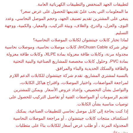
لتطبيقات الجهد المنخفض والتطبيقات الكهربائية العامة.
ما المعلومات التي يجب عليّ تقديمها للحصول على عرض سعر؟
ينبغي على المشترين تقديم تصنيف الجهد، وحجم الموصل النحاسي، وعدد
النوى، والعزل، والدرع، والغلاف، وبيئة التركيب، والمعيار، والكمية، ووجهة
التسليم.
لماذا تختار
كابلات جينتشوان
لكابلات الموصلات النحاسية؟
توفر شركة JinChuan Cable كابلات موصلات نحاسية، وموصلات نحاسية
مجدولة مرنة، وكابلات طاقة معزولة بمادة XLPE، وكابلات طاقة معزولة
بمادة PVC، وحلول كابلات مخصصة للمشاريع الصناعية والبنية التحتية
والطاقة والسكك الحديدية والبناء والمرافق.
بالنسبة لمشتري المشاريع، تقدم شركة جينتشوان للكابلات الدعم اللازم
لمراجعة المواصفات، واختيار الموصلات، واقتراح هياكل الكابلات،
والتواصل بشأن التخصيص، وإعداد عروض الأسعار. ويمكن للمشترين
تقديم الرسومات أو المواصفات الفنية أو تفاصيل التركيب للحصول على
توصيات مناسبة بشأن الكابلات.
إذا كنت بحاجة إلى كابل موصل نحاسي للتطبيقات الصناعية، يمكنك
استكشاف
منتجات كابلات جينتشوان
، أو مراجعة
الموصلات النحاسية
المجدولة المرنة
، أو
طلب عرض أسعار للكابلات
بناءً على متطلبات
مشروعك.