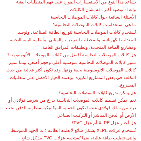
يساعد هذا النوع من الاستفسارات المورد على فهم المتطلبات الفنية
وإعداد توصية أكثر دقة بشأن الكابلات.
الأسئلة الشائعة حول كابلات الموصلات النحاسية
ما هي استخدامات كابلات الموصلات النحاسية؟
تُستخدم كابلات الموصلات النحاسية لتوزيع الطاقة الصناعية، وتوصيل
المعدات الكهربائية، والمحطات الفرعية، والمباني، وأنظمة البنية التحتية،
ومشاريع الطاقة المتجددة، وتطبيقات المرافق العامة.
هل كابلات الموصلات النحاسية أفضل من كابلات الموصلات الألومنيومية؟
تتميز كابلات الموصلات النحاسية بموصلية أعلى وحجم أصغر، بينما تتميز
كابلات الموصلات الألومنيومية بخفة وزنها، وقد تكون أكثر فعالية من حيث
التكلفة في بعض المشاريع الكبيرة. ويعتمد الخيار الأفضل على متطلبات
المشروع.
هل يمكن تدريع كابلات الموصلات النحاسية؟
نعم. يمكن تصميم كابلات الموصلات النحاسية بدرع من شريط فولاذي أو
درع من سلك فولاذي عندما تكون الحماية الميكانيكية مطلوبة للدفن تحت
الأرض أو الدفن المباشر أو التركيب الصناعي.
هل أختار عزل XLPE أم عزل PVC؟
تُستخدم عزلات XLPE بشكل شائع لأنظمة الطاقة ذات الجهد المتوسط
والتي تتطلب طاقة عالية، بينما تُستخدم عزلات PVC بشكل شائع