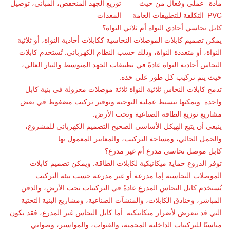
مادة
عملي وفعال من حيث
توزيع الجهد المنخفض، المباني، توصيل
PVC
التكلفة للتطبيقات العامة
المعدات
كابل نحاسي أحادي النواة أم ثلاثي النواة؟
يمكن تصميم كابلات الموصلات النحاسية ككابلات أحادية النواة، أو ثلاثية
النواة، أو متعددة النواة، وذلك حسب النظام الكهربائي. تُستخدم كابلات
النحاس أحادية النواة عادةً في تطبيقات الجهد المتوسط والتيار العالي،
حيث يتم تركيب كل طور على حدة.
تدمج كابلات النحاس ثلاثية النواة ثلاثة موصلات معزولة في بنية كابل
واحدة. ويمكنها تبسيط عملية التوجيه وتوفير تركيب مضغوط في بعض
مشاريع توزيع الطاقة الصناعية وتحت الأرض.
ينبغي أن يتبع الهيكل الأساسي الصحيح التصميم الكهربائي للمشروع،
والحمل الحالي، ومساحة التركيب، والمعايير المعمول بها.
كابل موصل نحاسي مدرع أم غير مدرع؟
توفر الدروع حماية ميكانيكية لكابلات الطاقة. ويمكن تصميم كابلات
الموصلات النحاسية إما مدرعة أو غير مدرعة حسب بيئة التركيب.
يُستخدم كابل النحاس المدرع عادةً في التركيبات تحت الأرض، والدفن
المباشر، وخنادق الكابلات، والمنشآت الصناعية، ومشاريع البنية التحتية
التي قد تتعرض لأضرار ميكانيكية. أما كابل النحاس غير المدرع، فقد يكون
مناسبًا للتركيبات الداخلية المحمية، والقنوات، والمواسير، وصواني