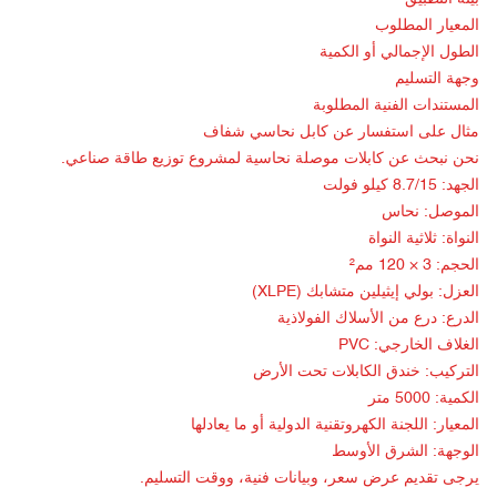
المعيار المطلوب
الطول الإجمالي أو الكمية
وجهة التسليم
المستندات الفنية المطلوبة
مثال على استفسار عن كابل نحاسي شفاف
نحن نبحث عن كابلات موصلة نحاسية لمشروع توزيع طاقة صناعي.
الجهد: 8.7/15 كيلو فولت
الموصل: نحاس
النواة: ثلاثية النواة
الحجم: 3 × 120 مم²
العزل: بولي إيثيلين متشابك (XLPE)
الدرع: درع من الأسلاك الفولاذية
الغلاف الخارجي: PVC
التركيب: خندق الكابلات تحت الأرض
الكمية: 5000 متر
المعيار: اللجنة الكهروتقنية الدولية أو ما يعادلها
الوجهة: الشرق الأوسط
يرجى تقديم عرض سعر، وبيانات فنية، ووقت التسليم.