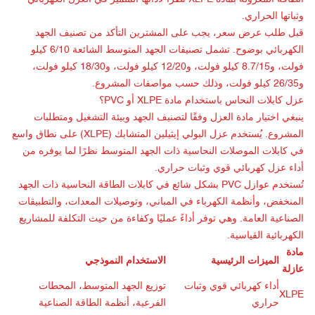
وثباتها الحراري.
قبل طلب عرض سعر، يجب على المشترين التأكد من تصنيف الجهد
الكهربائي بوضوح. تشمل تصنيفات الجهد المتوسط الشائعة 6/10 كيلو
فولت، و8.7/15 كيلو فولت، و12/20 كيلو فولت، و18/30 كيلو فولت،
و26/35 كيلو فولت، وذلك حسب مواصفات المشروع.
عزل كابلات النحاس باستخدام مادة XLPE أو PVC؟
ينبغي اختيار مادة العزل وفقًا لتصنيف الجهد وبيئة التشغيل ومتطلبات
المشروع. يُستخدم عزل البولي إيثيلين المتشابك (XLPE) على نطاق واسع
في كابلات الموصلات النحاسية ذات الجهد المتوسط نظرًا لما يوفره من
أداء عزل كهربائي قوي وثبات حراري.
تُستخدم عوازل PVC بشكل شائع في كابلات الطاقة النحاسية ذات الجهد
المنخفض، وأنظمة الكهرباء في المباني، وتوصيلات المعدات، والتطبيقات
الصناعية العامة. وهي توفر أداءً عمليًا وكفاءة من حيث التكلفة للمشاريع
الكهربائية القياسية.
مادة
الميزات الرئيسية
الاستخدام النموذجي
عازلة
أداء كهربائي قوي وثبات
توزيع الجهد المتوسط، المحطات
XLPE
حراري
الفرعية، أنظمة الطاقة الصناعية