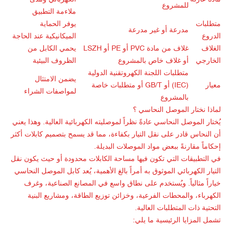
للمشروع
ملاءمة التطبيق
متطلبات
يوفر الحماية
مدرعة أو غير مدرعة
الدروع
الميكانيكية عند الحاجة
الغلاف
غلاف من مادة PVC أو PE أو LSZH
يحمي الكابل من
الخارجي
أو غلاف خاص بالمشروع
الظروف البيئية
متطلبات اللجنة الكهروتقنية الدولية
يضمن الامتثال
معيار
(IEC) أو GB/T أو متطلبات خاصة
لمواصفات الشراء
بالمشروع
لماذا نختار
الموصل النحاسي
؟
يُختار الموصل النحاسي عادةً نظراً لموصليته الكهربائية العالية. وهذا يعني
أن النحاس قادر على نقل التيار بكفاءة، مما قد يسمح بتصميم كابلات أكثر
إحكاماً مقارنةً ببعض مواد الموصلات البديلة.
في التطبيقات التي تكون فيها مساحة الكابلات محدودة أو حيث يكون نقل
التيار الكهربائي الموثوق به أمراً بالغ الأهمية، يُعد كابل الموصل النحاسي
خياراً مثالياً. ويُستخدم على نطاق واسع في المصانع الصناعية، وغرف
الكهرباء، والمحطات الفرعية، وخزائن توزيع الطاقة، ومشاريع البنية
التحتية ذات المتطلبات العالية.
تشمل المزايا الرئيسية ما يلي: