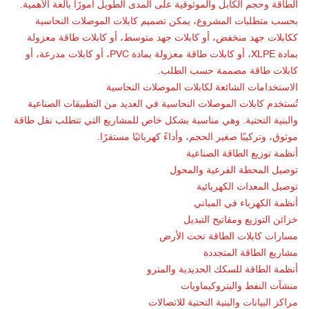
الطاقة وحجم الكابل والموثوقية على المدى الطويل أمورًا بالغة الأهمية.
بحسب متطلبات المشروع، يمكن تصميم كابلات الموصلات النحاسية
ككابلات جهد منخفض، أو كابلات جهد متوسط، أو كابلات طاقة معزولة
بمادة XLPE، أو كابلات طاقة معزولة بمادة PVC، أو كابلات مدرعة، أو
كابلات طاقة مصممة حسب الطلب.
الاستخدامات الشائعة
لكابلات الموصلات النحاسية
تُستخدم كابلات الموصلات النحاسية في العديد من التطبيقات الصناعية
والبنية التحتية. وهي مناسبة بشكل خاص للمشاريع التي تتطلب نقل طاقة
موثوق، وتركيبًا صغير الحجم، وأداءً كهربائيًا مستقرًا.
أنظمة توزيع الطاقة الصناعية
توصيل المحطة الفرعية والمحول
توصيل المعدات الكهربائية
أنظمة الكهرباء في المباني
خزائن التوزيع ومفاتيح التبديل
مسارات كابلات الطاقة تحت الأرض
مشاريع الطاقة المتجددة
أنظمة الطاقة للسكك الحديدية والمترو
منشآت النفط والبتروكيماويات
مراكز البيانات والبنية التحتية للاتصالات