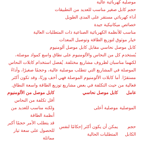
موصلية كهربائية عالية
حجم كابل صغير مناسب للعديد من التطبيقات
أداء كهربائي مستقر على المدى الطويل
خصائص ميكانيكية جيدة
مناسب للأنظمة الكهربائية الصناعية ذات المتطلبات العالية
خيار موثوق لتوزيع الطاقة وتوصيل المعدات
كابل موصل نحاسي مقابل كابل موصل ألومنيوم
يُستخدم كل من النحاس والألومنيوم على نطاق واسع كمواد موصلة،
لكنهما مناسبان لظروف مشاريع مختلفة. يُفضل استخدام كابلات النحاس
الموصلة في المشاريع التي تتطلب موصلية عالية، وحجمًا صغيرًا، وأداءً
مستقرًا. أما كابلات الألومنيوم الموصلة فهي أخف وزنًا، وقد تكون أكثر
فعالية من حيث التكلفة في بعض مشاريع توزيع الطاقة واسعة النطاق.
عامل
كابل موصل نحاسي
كابل موصل من الألومنيوم
أقل تكلفة من النحاس
الموصلية
موصلية أعلى
ولكنه مناسب للعديد من
أنظمة الطاقة
قد يتطلب الأمر حجمًا أكبر
حجم
يمكن أن يكون أكثر إحكامًا لنفس
للحصول على سعة تيار
الكابل
المتطلبات الحالية
مماثلة