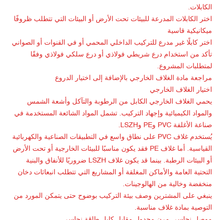
الكابلات.
اختر الكابلات المدرعة للبيئات تحت الأرض أو البيئات التي تتطلب ظروفًا
ميكانيكية قاسية
اختر كابلًا غير مدرع للتركيب الداخلي المحمي أو في القنوات أو الصواني
تأكد من استخدام درع شريطي فولاذي أو درع سلكي فولاذي وفقًا
لمتطلبات المشروع.
مراجعة مادة الغلاف الخارجي بالإضافة إلى اختيار الدروع
اختيار الغلاف الخارجي
يحمي الغلاف الخارجي الكابل من الرطوبة والتآكل وأشعة الشمس
والمواد الكيميائية وإجهاد التركيب. تشمل المواد الشائعة المستخدمة في
صناعة الأغلفة PVC وPE وLSZH.
يُستخدم غلاف PVC على نطاق واسع في التطبيقات الصناعية والكهربائية
القياسية. أما غلاف PE فقد يكون مناسبًا للبيئات الخارجية أو تحت الأرض
أو البيئات الرطبة. بينما قد يكون غلاف LSZH ضروريًا للأنفاق والبنية
التحتية العامة والأماكن المغلقة أو المشاريع التي تتطلب انبعاثات دخان
منخفضة وخالية من الهالوجينات.
ينبغي على المشترين وصف بيئة التركيب بوضوح حتى يتمكن المورد من
التوصية بمادة غلاف مناسبة.
موصل نحاسي مرن مجدول مقابل كابل طاقة نحاسي