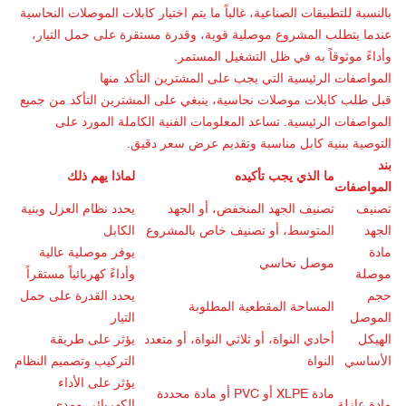
بالنسبة للتطبيقات الصناعية، غالباً ما يتم اختيار كابلات الموصلات النحاسية
عندما يتطلب المشروع موصلية قوية، وقدرة مستقرة على حمل التيار،
وأداءً موثوقاً به في ظل التشغيل المستمر.
المواصفات الرئيسية التي يجب على المشترين التأكد منها
قبل طلب كابلات موصلات نحاسية، ينبغي على المشترين التأكد من جميع
المواصفات الرئيسية. تساعد المعلومات الفنية الكاملة المورد على
التوصية ببنية كابل مناسبة وتقديم عرض سعر دقيق.
بند
ما الذي يجب تأكيده
لماذا يهم ذلك
المواصفات
تصنيف
تصنيف الجهد المنخفض، أو الجهد
يحدد نظام العزل وبنية
الجهد
المتوسط، أو تصنيف خاص بالمشروع
الكابل
مادة
يوفر موصلية عالية
موصل نحاسي
موصلة
وأداءً كهربائياً مستقراً
حجم
يحدد القدرة على حمل
المساحة المقطعية المطلوبة
الموصل
التيار
الهيكل
أحادي النواة، أو ثلاثي النواة، أو متعدد
يؤثر على طريقة
الأساسي
النواة
التركيب وتصميم النظام
يؤثر على الأداء
مادة XLPE أو PVC أو مادة محددة
مادة عازلة
الكهربائي ومدى