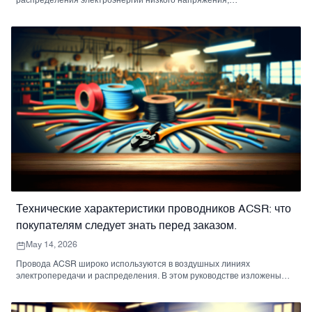
распределения электроэнергии низкого напряжения,
электросистемах зданий, промышленных объектах и ​​в общей
электротехнической сфере. В данном руководстве описаны его
характеристики, области применения, технические характеристики и
факторы выбора для заказчиков проектов.
Технические характеристики проводников ACSR: что
покупателям следует знать перед заказом.
May 14, 2026
Провода ACSR широко используются в воздушных линиях
электропередачи и распределения. В этом руководстве изложены
основные технические характеристики проводов ACSR, их структура,
области применения, факторы выбора и информация о ценах для
заказчиков проектов.