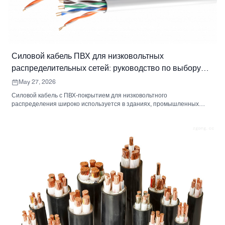
Силовой кабель ПВХ для низковольтных
распределительных сетей: руководство по выбору
покупателя.
May 27, 2026
Силовой кабель с ПВХ-покрытием для низковольтного
распределения широко используется в зданиях, промышленных
объектах, распределительных шкафах, электрооборудовании и
инфраструктурных проектах. В этом руководстве для покупателей
объясняются области применения, технические характеристики,
изоляция, варианты проводников, броня, оболочка и подробная
информация о ценах.