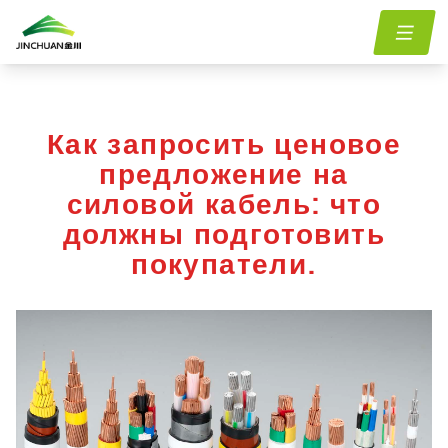
Главная
menu.Blog
how-to-request-a-power-cable-quotation-what-buyers-
/
/
should-prepare
Как запросить ценовое
предложение на
силовой кабель: что
должны подготовить
покупатели.