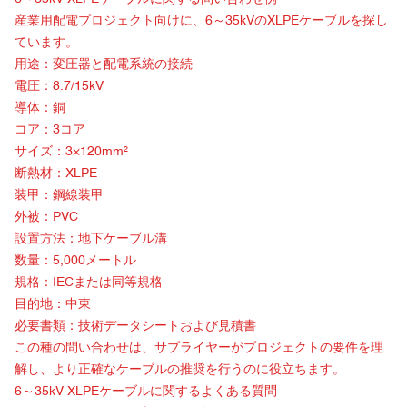
産業用配電プロジェクト向けに、6～35kVのXLPEケーブルを探し
ています。
用途：変圧器と配電系統の接続
電圧：8.7/15kV
導体：銅
コア：3コア
サイズ：3×120mm²
断熱材：XLPE
装甲：鋼線装甲
外被：PVC
設置方法：地下ケーブル溝
数量：5,000メートル
規格：IECまたは同等規格
目的地：中東
必要書類：技術データシートおよび見積書
この種の問い合わせは、サプライヤーがプロジェクトの要件を理
解し、より正確なケーブルの推奨を行うのに役立ちます。
6～35kV XLPEケーブル
に関するよくある質問