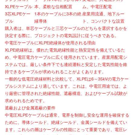
XLPEケーブル
本、柔軟な位相配置
ム、中電圧配電
3芯XLPEケー
1本のケーブルに3本の絶
産業用流通、地下ルー
ブル
縁導体
ト、コンパクトな設置
購入者は、単芯ケーブルと三芯ケーブルのどちらを選択するかを
決定する際に、プロジェクトの電気設計に従うべきである。
中電圧ケーブルにXLPE絶縁体が使用される理由
XLPE絶縁材は、優れた電気絶縁性能と熱安定性を備えているた
め、中電圧電力ケーブルに広く使用されています。産業用配電シ
ステムでは、厳しい条件下でも連続運転と安定した電気性能を維
持できるケーブルが求められることがよくあります。
一般的な低電圧絶縁材料と比較して、XLPEは6～35kVの電力ケー
ブルシステムにより適しています。これは、中電圧用途では、よ
り厳密に管理された絶縁性能、遮蔽構造、およびケーブル試験が
求められるためです。
遮蔽および金属遮蔽の要件
中電圧XLPEケーブルは通常、電界を制御し安全な運用を確保する
ために、導体シールド、絶縁シールド、金属シールドを備えてい
ます。これらの層はケーブルの性能にとって重要であり、電圧レ