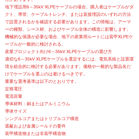
地下埋設用6～35kV XLPEケーブルの場合、購入者はケーブルがダ
クト、導管、ケーブルトレンチ、または直接埋設のいずれの方法
で設置されるかを確認する必要があります。この情報は、アーマ
ーの種類、シース材、およびケーブル全体の構造に影響します。
機械的な保護が必要な場合、地下の産業用ルートには装甲XLPEケ
ーブルが一般的に検討される。
産業プロジェクト向け6～35kV XLPEケーブルの
選び方
適切な6～35kV XLPEケーブルを選定するには、電気系統と設置環
境を総合的に検討する必要があります。価格や一般的な製品名だ
けでケーブルを選ぶのは避けるべきです。
重要な選考基準は以下のとおりです。
定格電圧
電流容量
導体材料：銅またはアルミニウム
導体サイズ
シングルコアまたはトリプルコア構造
遮蔽および金属シールドの要件
装甲構造物または非装甲構造物