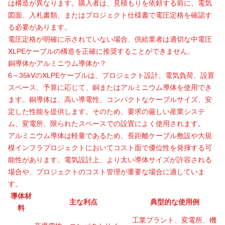
は構造が異なります。購入者は、見積もりを依頼する前に、電気
図面、入札書類、またはプロジェクト仕様書で電圧定格を確認す
る必要があります。
電圧定格が明確に示されていない場合、供給業者は適切な中電圧
XLPEケーブルの構造を正確に推奨することができません。
銅導体かアルミニウム導体か？
6～35kVのXLPEケーブルは、プロジェクト設計、電気負荷、設置
スペース、予算に応じて、銅またはアルミニウム導体を使用でき
ます。銅導体は、高い導電性、コンパクトなケーブルサイズ、安
定した性能を提供します。そのため、要求の厳しい産業システ
ム、変電所、限られたスペースでの設置によく使用されます。
アルミニウム導体は軽量であるため、長距離ケーブル敷設や大規
模インフラプロジェクトにおいてコスト面で優位性を発揮する可
能性があります。電気設計上、より太い導体サイズが許容される
場合や、プロジェクトのコスト管理が重要な場合に適していま
す。
導体材
主な利点
典型的な使用例
料
工業プラント、変電所、機