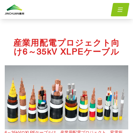
ホー
menu.Blog
6-35kv-xlpe-cable-for-industrial-power-distribution-
/
/
ム
projects
産業用配電プロジェクト向
け6～35kV XLPEケーブル
6～35kVのXLPEケーブルは、産業用配電プロジェクト、変電所、