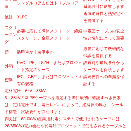
シングルコアまたはトリプルコア
造
系統設計に影響します
電気絶縁性と熱安定性
絶縁
XLPE
を提供する
スクリ
必要に応じて導体スクリーン、絶縁
中電圧ケーブルの安全
ーニン
スクリーン、金属スクリーン
性と性能にとって重要
グ
必要に応じて機械的な
鎧
装甲車か非装甲車か
保護を提供する
PVC、PE、LSZH、またはプロジェ
設置時や環境条件から
外鞘
クト指定のシース
ケーブルを保護します
IEC、GB/T、またはプロジェクト固
調達要件への準拠を保
標準
有の規格
証する
定格電圧：6kV～35kV
6～35kVのXLPEケーブルを選定する際に最初に確認すべき要素
は、定格電圧です。電圧レベルによって、絶縁体の厚さ、シール
ド構造、試験要件が異なります。
例えば、6/10kVの産業用配電システムで使用されるケーブルは、
26/35kVの電力会社や変電所プロジェクトで使用されるケーブルと