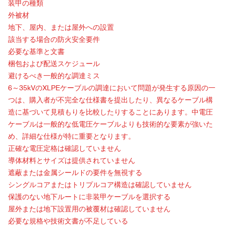
装甲の種類
外被材
地下、屋内、または屋外への設置
該当する場合の防火安全要件
必要な基準と文書
梱包および配送スケジュール
避けるべき一般的な調達ミス
6～35kVのXLPEケーブルの調達において問題が発生する原因の一
つは、購入者が不完全な仕様書を提出したり、異なるケーブル構
造に基づいて見積もりを比較したりすることにあります。中電圧
ケーブルは一般的な低電圧ケーブルよりも技術的な要素が強いた
め、詳細な仕様が特に重要となります。
正確な電圧定格は確認していません
導体材料とサイズは提供されていません
遮蔽または金属シールドの要件を無視する
シングルコアまたはトリプルコア構造は確認していません
保護のない地下ルートに非装甲ケーブルを選択する
屋外または地下設置用の被覆材は確認していません
必要な規格や技術文書が不足している