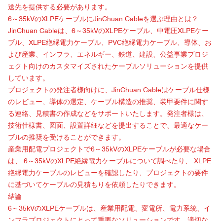
送先を提供する必要があります。
6～35kVのXLPEケーブルにJinChuan Cableを選ぶ理由とは？
JinChuan Cableは、6～35kVのXLPEケーブル、中電圧XLPEケー
ブル、XLPE絶縁電力ケーブル、PVC絶縁電力ケーブル、導体、お
よび産業、インフラ、エネルギー、鉄道、建設、公益事業プロジ
ェクト向けのカスタマイズされたケーブルソリューションを提供
しています。
プロジェクトの発注者様向けに、JinChuan Cableはケーブル仕様
のレビュー、導体の選定、ケーブル構造の推奨、装甲要件に関す
る連絡、見積書の作成などをサポートいたします。発注者様は、
技術仕様書、図面、設置詳細などを提出することで、最適なケー
ブルの推奨を受けることができます。
産業用配電プロジェクトで6～35kVのXLPEケーブルが必要な場合
は、
6～35kVのXLPE絶縁電力ケーブル
について調べたり、
XLPE
絶縁電力ケーブルの
レビューを確認したり、プロジェクトの要件
に基づいて
ケーブルの見積もりを依頼したりできます
。
結論
6～35kVのXLPEケーブルは、産業用配電、変電所、電力系統、イ
ンフラプロジェクトにとって重要なソリューションです。適切な