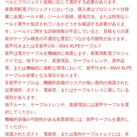
ベルとプロジェクト規格に応じて選択する必要があります。
産業用配電プロジェクトにおいては、購入者はプロジェクト仕様
書に金属シールド材、シールド面積、接地方法、または特別なシ
ールド要件が規定されているかどうかを確認する必要がありま
す。シールドに関する詳細情報が不足していると、見積もりの​​遅
延やケーブル構造の不適切な選定につながる可能性があります。
装甲付きまたは非装甲の
6～35kV XLPEケーブル
？
装甲は電力ケーブルを機械的に保護します。産業用配電プロジェ
クトでは、地下ルート、直接埋設、ケーブルトレンチ、屋外設
置、または機械的に過酷な環境において、装甲付き6～35kV XLPE
ケーブルが必要となる場合があります。
非装甲ケーブルは、機械的損傷のリスクが低い屋内の保護された
設置場所、ダクト、電線管、またはケーブルトレイに適している
場合があります。
地下ルート、ケーブルトレンチ、直接埋設には装甲ケーブルを選
択してください。
機械的損傷の可能性がある産業環境には、装甲ケーブルを選択し
てください。
保護されたダクト、電線管、または屋内ケーブルトレイには、非