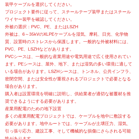
装甲ケーブルを選択してください。
プロジェクト要件に従って、スチールテープ装甲またはスチール
ワイヤー装甲を確認してください。
外被の選択：PVC、PE、またはLSZH
外被は、6～35kVのXLPEケーブルを湿気、摩耗、日光、化学物
質、設置時のストレスから保護します。一般的な外被材料には、
PVC、PE、LSZHなどがあります。
PVCシースは、一般的な産業用途や電気用途で広く使用されてい
ます。PEシースは、屋外、地下、または湿気の多い環境に適して
いる場合があります。LSZHシースは、トンネル、公共インフラ、
密閉空間、または安全性が重視されるプロジェクトで必要となる
場合があります。
購入者は設置環境を明確に説明し、供給業者が適切な被覆材を推
奨できるようにする必要があります。
産業用配電のための地下設置
多くの産業用配電プロジェクトでは、ケーブルを地中に敷設する
必要があります。地中ルートでは、ケーブルが土壌圧力、湿気、
引っ張り応力、建設工事、そして機械的な損傷にさらされる可能
性があります。