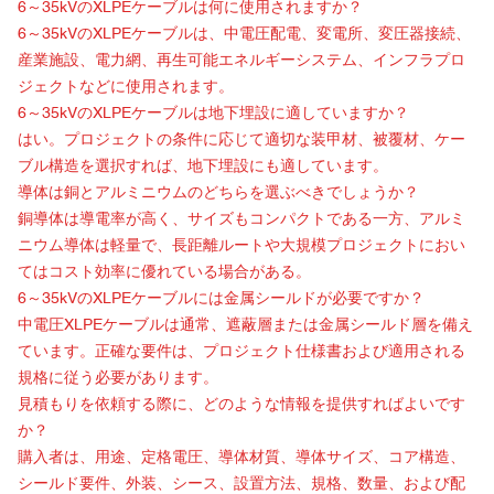
6～35kVのXLPEケーブルは何に使用されますか？
6～35kVのXLPEケーブルは、中電圧配電、変電所、変圧器接続、
産業施設、電力網、再生可能エネルギーシステム、インフラプロ
ジェクトなどに使用されます。
6～35kVのXLPEケーブルは地下埋設に適していますか？
はい。プロジェクトの条件に応じて適切な装甲材、被覆材、ケー
ブル構造を選択すれば、地下埋設にも適しています。
導体は銅とアルミニウムのどちらを選ぶべきでしょうか？
銅導体は導電率が高く、サイズもコンパクトである一方、アルミ
ニウム導体は軽量で、長距離ルートや大規模プロジェクトにおい
てはコスト効率に優れている場合がある。
6～35kVのXLPEケーブルには金属シールドが必要ですか？
中電圧XLPEケーブルは通常、遮蔽層または金属シールド層を備え
ています。正確な要件は、プロジェクト仕様書および適用される
規格に従う必要があります。
見積もりを依頼する際に、どのような情報を提供すればよいです
か？
購入者は、用途、定格電圧、導体材質、導体サイズ、コア構造、
シールド要件、外装、シース、設置方法、規格、数量、および配