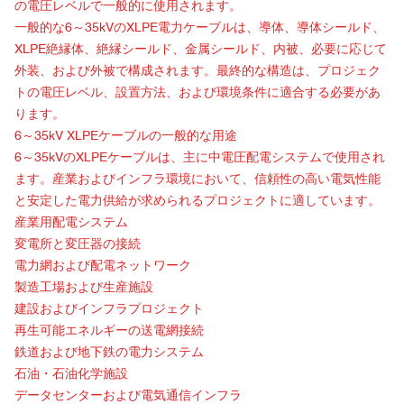
の電圧レベルで一般的に使用されます。
一般的な6～35kVのXLPE電力ケーブルは、導体、導体シールド、
XLPE絶縁体、絶縁シールド、金属シールド、内被、必要に応じて
外装、および外被で構成されます。最終的な構造は、プロジェク
トの電圧レベル、設置方法、および環境条件に適合する必要があ
ります。
6～35kV XLPEケーブル
の一般的な用途
6～35kVのXLPEケーブルは、主に中電圧配電システムで使用され
ます。産業およびインフラ環境において、信頼性の高い電気性能
と安定した電力供給が求められるプロジェクトに適しています。
産業用配電システム
変電所と変圧器の接続
電力網および配電ネットワーク
製造工場および生産施設
建設およびインフラプロジェクト
再生可能エネルギーの送電網接続
鉄道および地下鉄の電力システム
石油・石油化学施設
データセンターおよび電気通信インフラ