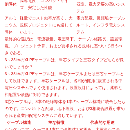
高導電性、コンパクトサイ
銅導体
器室、電力需要の高いシス
ズ、安定した性能
テム
アルミ
軽量でコスト効率が高く、大
電力配電、長距離ケーブル
ニウム
規模プロジェクトにも適して
ルート、インフラ電力シス
導体
います。
テム
最終的な選択は、電流容量、電圧降下、ケーブル経路長、設置環
境、プロジェクト予算、および要求される規格に基づいて行うべ
きである。
6～35kVのXLPEケーブルは、単芯タイプと三芯タイプどちらが良
いでしょうか？
6～35kVのXLPEケーブルは、単芯ケーブルまたは三芯ケーブルと
して設計できます。単芯ケーブルは、各相が個別に設置される中
電圧システムでよく使用されます。設置設計によっては、柔軟な
相配置や放熱に対応できます。
3芯ケーブルは、3本の絶縁導体を1本のケーブル構造に統合したも
のです。コンパクトな配線、地下埋設、および3相統合設置が求め
られる産業用配電システムに適しています。
ケーブル構造
主な特徴
代表的な用途
シングルコア
ケーブル1本につき導体1
変電所、大電流システ