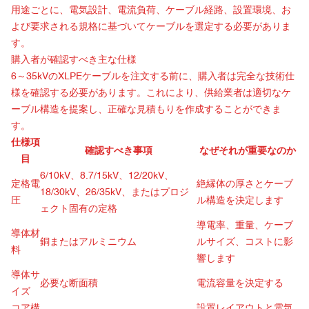
用途ごとに、電気設計、電流負荷、ケーブル経路、設置環境、お
よび要求される規格に基づいてケーブルを選定する必要がありま
す。
購入者が確認すべき主な仕様
6～35kVのXLPEケーブルを注文する前に、購入者は完全な技術仕
様を確認する必要があります。これにより、供給業者は適切なケ
ーブル構造を提案し、正確な見積もりを作成することができま
す。
仕様項
確認すべき事項
なぜそれが重要なのか
目
6/10kV、8.7/15kV、12/20kV、
定格電
絶縁体の厚さとケーブ
18/30kV、26/35kV、またはプロジ
圧
ル構造を決定します
ェクト固有の定格
導電率、重量、ケーブ
導体材
銅またはアルミニウム
ルサイズ、コストに影
料
響します
導体サ
必要な断面積
電流容量を決定する
イズ
コア構
設置レイアウトと電気