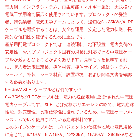
電力網、インフラシステム、再生可能エネルギー施設、大規模な
電気工学用途で幅広く使用されています。プロジェクトの発注
者、請負業者、電気工学チームにとって、適切な6～35kVのXLPE
ケーブルを選択することは、安全な運用、安定した電力伝送、長
期的な信頼性を確保するために重要です。
産業用配電プロジェクトでは、連続運転、地下設置、電力負荷の
安定性、およびプロジェクト固有の規格に対応できる中電圧ケー
ブルが必要となることがよくあります。見積もりを依頼する前
に、購入者は電圧定格、導体材質、導体サイズ、絶縁システム、
シールド、外装、シース材質、設置環境、および関連文書を確認
する必要があります。
6～35kV XLPEケーブルとは何ですか？
6～35kVのXLPEケーブルは、電力の送配電用に設計された中電圧
電力ケーブルです。XLPEとは架橋ポリエチレンの略で、電気絶縁
性能、熱安定性、長期信頼性に優れているため、中電圧ケーブル
システムで広く使用されている絶縁材料です。
このタイプのケーブルは、プロジェクトの仕様や地域の電気規格
に応じて、6/10kV、8.7/15kV、12/20kV、18/30kV、26/35kVなど