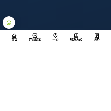
正确接线的项目。 无限的机会。
首页
产品展示
中心
联系方式
询价
订阅
拥有超过 66 年的经验
我们专注于为工业和基础设施项目提供高质量的铜产品和电
力电缆。