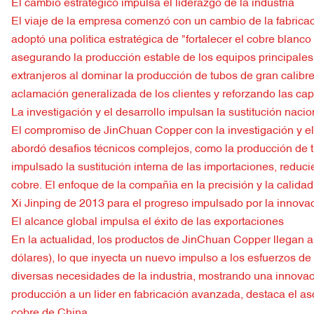
El cambio estratégico impulsa el liderazgo de la industria
El viaje de la empresa comenzó con un cambio de la fabricació
adoptó una política estratégica de "fortalecer el cobre blanc
asegurando la producción estable de los equipos principales
extranjeros al dominar la producción de tubos de gran calibre
aclamación generalizada de los clientes y reforzando las ca
La investigación y el desarrollo impulsan la sustitución nacio
El compromiso de JinChuan Copper con la investigación y el
abordó desafíos técnicos complejos, como la producción de 
impulsado la sustitución interna de las importaciones, redu
cobre. El enfoque de la compañía en la precisión y la calida
Xi Jinping de 2013 para el progreso impulsado por la innova
El alcance global impulsa el éxito de las exportaciones
En la actualidad, los productos de JinChuan Copper llegan 
dólares), lo que inyecta un nuevo impulso a los esfuerzos de
diversas necesidades de la industria, mostrando una innovació
producción a un líder en fabricación avanzada, destaca el as
cobre de China.