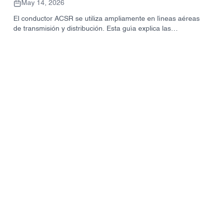
un pedido
May 14, 2026
El conductor ACSR se utiliza ampliamente en líneas aéreas
de transmisión y distribución. Esta guía explica las
especificaciones clave, la estructura, las aplicaciones, los
factores de selección y la información de cotización del
conductor ACSR para los compradores de proyectos.