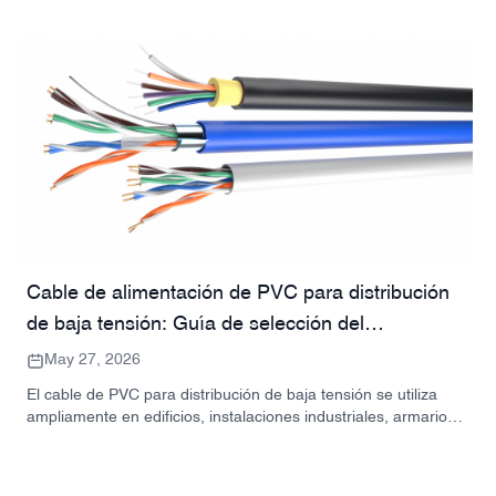
Cable de alimentación de PVC para distribución
de baja tensión: Guía de selección del
comprador
May 27, 2026
El cable de PVC para distribución de baja tensión se utiliza
ampliamente en edificios, instalaciones industriales, armarios
de distribución, equipos eléctricos y proyectos de
infraestructura. Esta guía explica las aplicaciones,
especificaciones, aislamiento, opciones de conductores,