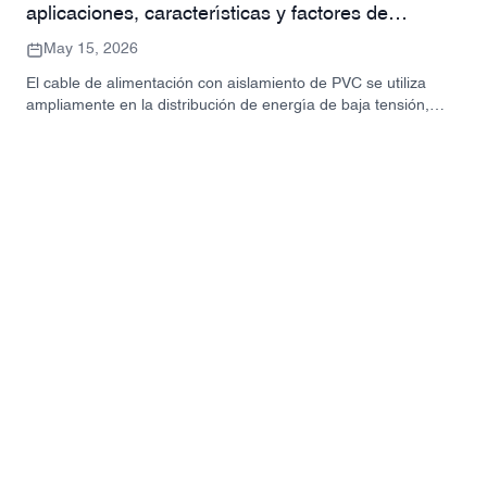
aplicaciones, características y factores de
selección.
May 15, 2026
El cable de alimentación con aislamiento de PVC se utiliza
ampliamente en la distribución de energía de baja tensión,
sistemas eléctricos de edificios, instalaciones industriales y
aplicaciones eléctricas generales. Esta guía explica sus
características, aplicaciones, especificaciones y factores de
selección para los compradores de proyectos.