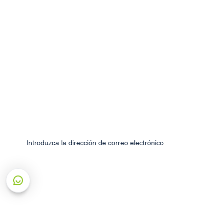
Un proyecto
correctamente 
Oportunidades in
Con más de 66 años de experiencia.
Nos especializamos en el suministro de productos de cobr