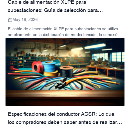
Cable de alimentación XLPE para
subestaciones: Guía de selección para
compradores de proyectos
May 18, 2026
El cable de alimentación XLPE para subestaciones se utiliza
ampliamente en la distribución de media tensión, la conexión
de transformadores, los sistemas de conmutación y la
infraestructura de servicios públicos. Esta guía explica los
factores clave para su selección, como la tensión nominal, el
material del conductor, la estructura del cable, el aislamiento,
la armadura, la cubierta y los requisitos de cotización.
Especificaciones del conductor ACSR: Lo que
los compradores deben saber antes de realizar