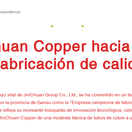
Envío el mismo día con seguimiento.
Grac
-excellence
PRODUCTOS
INDUSTRIAS
PERSONALIZACIÓN
S
huan Copper hacia
fabricación de cal
vital de JinChuan Group Co., Ltd., se ha convertido en un faro
 la provincia de Gansu como la "Empresa campeona de fabricac
a refleja su incesante búsqueda de innovación tecnológica, cal
JinChuan Copper de una modesta fábrica de tubos de cobre a u