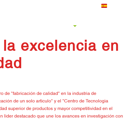
ias por visitar el Grupo Jinchuan.
Contacto
Bienvenido al
Español
Obtenga una
OBRE NOSOTROS
IDEAS DE CABLES
cotización
 la excelencia en
idad
 de "fabricación de calidad" en la industria de
ión de un solo artículo" y el "Centro de Tecnología
idad superior de productos y mayor competitividad en el
n líder destacado que une los avances en investigación con