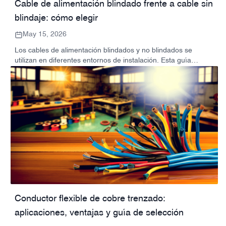
Cable de alimentación blindado frente a cable sin
blindaje: cómo elegir
May 15, 2026
Los cables de alimentación blindados y no blindados se
utilizan en diferentes entornos de instalación. Esta guía
compara su estructura, protección, aplicaciones y factores de
selección para ayudar a los compradores de proyectos a
elegir el cable adecuado.
Conductor flexible de cobre trenzado:
aplicaciones, ventajas y guía de selección