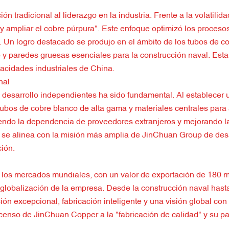
n tradicional al liderazgo en la industria. Frente a la volatil
o y ampliar el cobre púrpura". Este enfoque optimizó los proceso
. Un logro destacado se produjo en el ámbito de los tubos de 
 y paredes gruesas esenciales para la construcción naval. Esta 
pacidades industriales de China.
nal
 desarrollo independientes ha sido fundamental. Al establecer
tubos de cobre blanco de alta gama y materiales centrales pa
ciendo la dependencia de proveedores extranjeros y mejorando la
d se alinea con la misión más amplia de JinChuan Group de desar
ción.
a los mercados mundiales, con un valor de exportación de 180
 globalización de la empresa. Desde la construcción naval hast
n excepcional, fabricación inteligente y una visión global con 
censo de JinChuan Copper a la "fabricación de calidad" y su pa