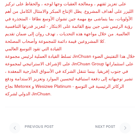
على تعزيز ثقتهم ، ومعالجة العقبات وجها لوجه ، والحفاظ على تركيز
الليزر على أهداف المشروع. يظل الإنتاج المبكر والامتثال الكامل من أهم
الأولويات، بما يتماشى مع مهمة جين تشوان الأوسع نطاقا - المتجذرة في
رؤية الرئيس شي جين بينغ القائمة على الابتكار - لتعزيز قدرتها التنافسية
العالمية. من خلال مواجهة هذه التحديات ، تهدف روان إلى ضمان تقديم
كلا المشروعين قيمة دائمة للمجموعة وأصحاب المصلحة.
القيادة التي تقود التوسع العالمي
تسلط القيادة العملية لرئيس مجموعة JinChuan خلال هذا التفتيش الضوء
على الإشراف الاستراتيجي لمجموعة JinChuan Group على استثماراتها
في جنوب إفريقيا. بينما تتنقل الشركة في الأسواق الخارجية المعقدة ،
تشير توجيهاته إلى دفعة استباقية لتحسين الموارد وتعزيز الاستدامة ودفع
نجاح Metorex و Wesizwe Platinum - الركائز الرئيسية في التوسع
الدولي لشركة JinChuan.
PREVIOUS POST
NEXT POST