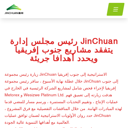
jinchuan-chairman-inspects-south-african-projects-
menu.Blog
الصفحة
/
/
sets-bold-goals
الرئيسية
رئيس مجلس إدارة JinChuan
يتفقد مشاريع جنوب إفريقيا
ويحدد أهدافا جريئة
زيارة رئيس مجموعة JinChuan الاستراتيجية إلى جنوب إفريقيا
خلال عطلة نهاية الأسبوع ، سافر رئيس مجموعة JinChuan إلى جنوب
إفريقيا لإجراء فحص شامل لمشاريع الشركة الرئيسية في الخارج في
Metorex و Wesizwe Platinum Ltd. هدفت زيارته إلى تعميق فهم
عمليات الإنتاج ، وتقييم التحديات المستمرة ، ورسم مسار للمضي قدما
لهذه المبادرات الهامة. من خلال المناقشات التفصيلية مع فرق المشروع ،
حدد روان الأولويات الاستراتيجية لضمان توافق عمليات JinChuan
العالمية مع أهدافها التنموية عالية الجودة.