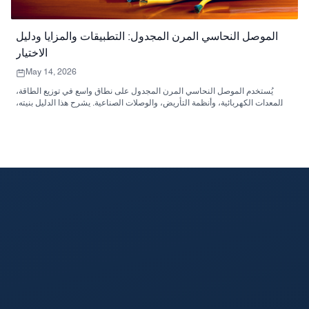
الموصل النحاسي المرن المجدول: التطبيقات والمزايا ودليل
الاختيار
May 14, 2026
يُستخدم الموصل النحاسي المرن المجدول على نطاق واسع في توزيع الطاقة،
والمعدات الكهربائية، وأنظمة التأريض، والوصلات الصناعية. يشرح هذا الدليل بنيته،
ومزاياه، وتطبيقاته، وعوامل الاختيار الرئيسية لمشتري المشاريع.