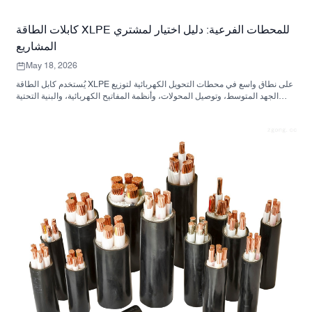
كابلات الطاقة XLPE للمحطات الفرعية: دليل اختيار لمشتري
المشاريع
May 18, 2026
يُستخدم كابل الطاقة XLPE على نطاق واسع في محطات التحويل الكهربائية لتوزيع
الجهد المتوسط، وتوصيل المحولات، وأنظمة المفاتيح الكهربائية، والبنية التحتية
للمرافق. يشرح هذا الدليل عوامل الاختيار الرئيسية، بما في ذلك تصنيف الجهد،
ومادة الموصل، وبنية الكابل، والعزل، والتدريع، والغلاف، ومتطلبات التسعير.