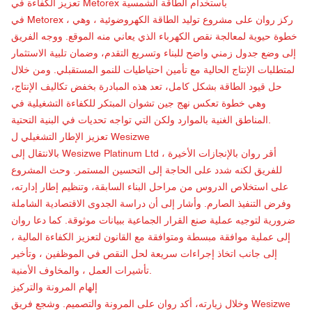
تعزيز الكفاءة في Metorex باستخدام الطاقة الشمسية
في Metorex ، ركز روان على مشروع توليد الطاقة الكهروضوئية ، وهي
خطوة حيوية لمعالجة نقص الكهرباء الذي يعاني منه الموقع. ووجه الفريق
إلى وضع جدول زمني واضح للبناء وتسريع التقدم، وضمان تلبية الاستثمار
لمتطلبات الإنتاج الحالية مع تأمين احتياطيات للنمو المستقبلي. ومن خلال
حل قيود الطاقة بشكل كامل، تعد هذه المبادرة بخفض تكاليف الإنتاج،
وهي خطوة تعكس نهج جين تشوان المبتكر للكفاءة التشغيلية في
المناطق الغنية بالموارد ولكن التي تواجه تحديات في البنية التحتية.
تعزيز الإطار التشغيلي ل Wesizwe
بالانتقال إلى Wesizwe Platinum Ltd ، أقر روان بالإنجازات الأخيرة
للفريق لكنه شدد على الحاجة إلى التحسين المستمر. وحث المشروع
على استخلاص الدروس من مراحل البناء السابقة، وتنظيم إطار إدارته،
وفرض التنفيذ الصارم. وأشار إلى أن دراسة الجدوى الاقتصادية الشاملة
ضرورية لتوجيه عملية صنع القرار الجماعية ببيانات موثوقة. كما دعا روان
إلى عملية موافقة مبسطة ومتوافقة مع القانون لتعزيز الكفاءة المالية ،
إلى جانب اتخاذ إجراءات سريعة لحل النقص في الموظفين ، وتأخير
تأشيرات العمل ، والمخاوف الأمنية.
إلهام المرونة والتركيز
وخلال زيارته، أكد روان على المرونة والتصميم. وشجع فريق Wesizwe