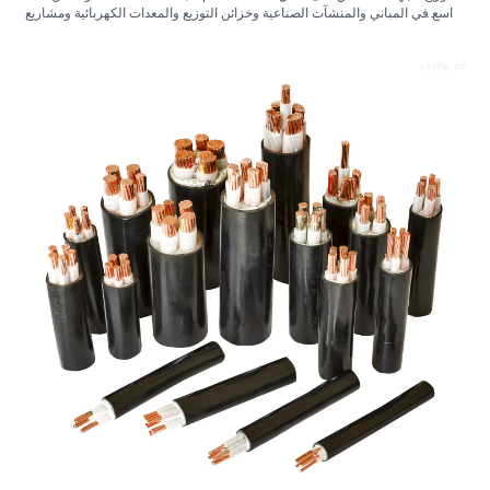
واسع في المباني والمنشآت الصناعية وخزائن التوزيع والمعدات الكهربائية ومشاريع
البنية التحتية. يشرح هذا الدليل التطبيقات والمواصفات والعزل وخيارات الموصلات
والدروع والأغلفة وتفاصيل التسعير للمشترين.