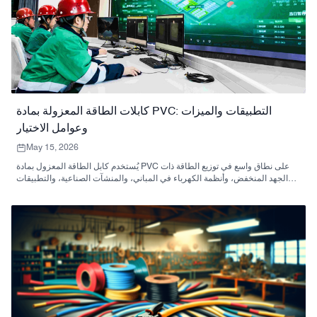
كابلات الطاقة المعزولة بمادة PVC: التطبيقات والميزات
وعوامل الاختيار
May 15, 2026
يُستخدم كابل الطاقة المعزول بمادة PVC على نطاق واسع في توزيع الطاقة ذات
الجهد المنخفض، وأنظمة الكهرباء في المباني، والمنشآت الصناعية، والتطبيقات
الكهربائية العامة. يشرح هذا الدليل خصائصه، واستخداماته، ومواصفاته، ومعايير
اختياره للمشترين في المشاريع.